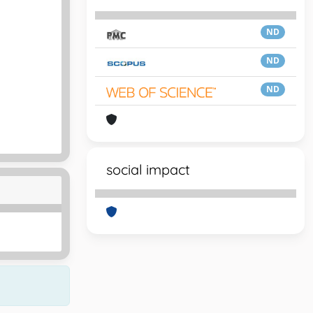
ND
ND
ND
social impact