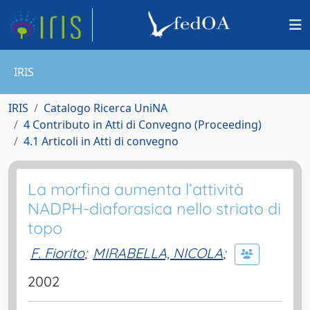
IRIS
IRIS
Catalogo Ricerca UniNA
4 Contributo in Atti di Convegno (Proceeding)
4.1 Articoli in Atti di convegno
La morfina aumenta l’attività
NADPH-diaforasica nello striato di
topo
F. Fiorito
;
MIRABELLA, NICOLA
;
2002