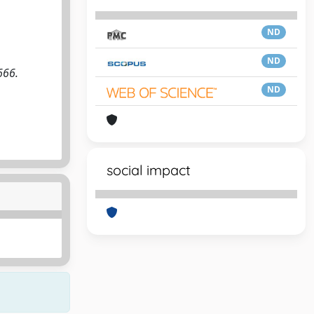
ND
ND
666.
ND
social impact