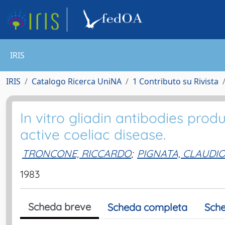
IRIS
IRIS
Catalogo Ricerca UniNA
1 Contributo su Rivista
In vitro gliadin antibodies pro
active coeliac disease.
TRONCONE, RICCARDO
;
PIGNATA, CLAUDI
1983
Scheda breve
Scheda completa
Sche