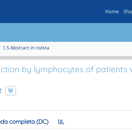
Home
Sfo
1.5 Abstract in rivista
duction by lymphocytes of patients 
O
;
da completa (DC)