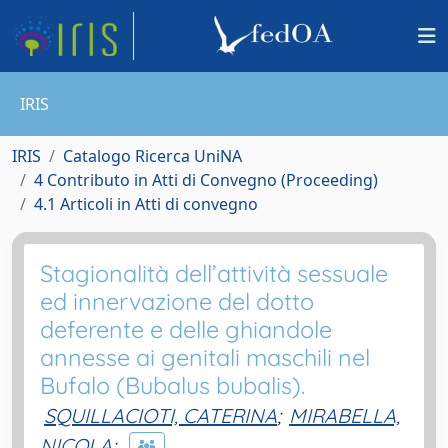
IRIS
IRIS
Catalogo Ricerca UniNA
4 Contributo in Atti di Convegno (Proceeding)
4.1 Articoli in Atti di convegno
Stagionalità dell’attività sessuale
ed innervazione del dotto
deferente e delle ghiandole
annesse ai genitali maschili nel
Bufalo (Bubalus bubalis).
SQUILLACIOTI, CATERINA
;
MIRABELLA,
NICOLA
;