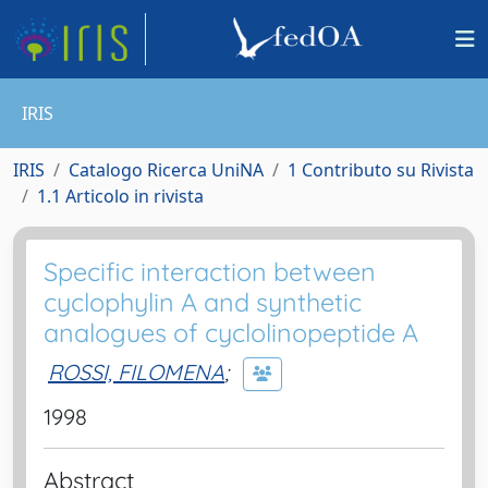
IRIS
IRIS
Catalogo Ricerca UniNA
1 Contributo su Rivista
1.1 Articolo in rivista
Specific interaction between
cyclophylin A and synthetic
analogues of cyclolinopeptide A
ROSSI, FILOMENA
;
1998
Abstract