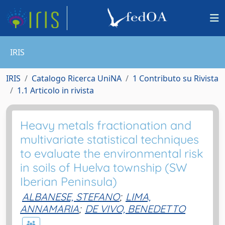
IRIS
IRIS
Catalogo Ricerca UniNA
1 Contributo su Rivista
1.1 Articolo in rivista
Heavy metals fractionation and
multivariate statistical techniques
to evaluate the environmental risk
in soils of Huelva township (SW
Iberian Peninsula)
ALBANESE, STEFANO
;
LIMA,
ANNAMARIA
;
DE VIVO, BENEDETTO