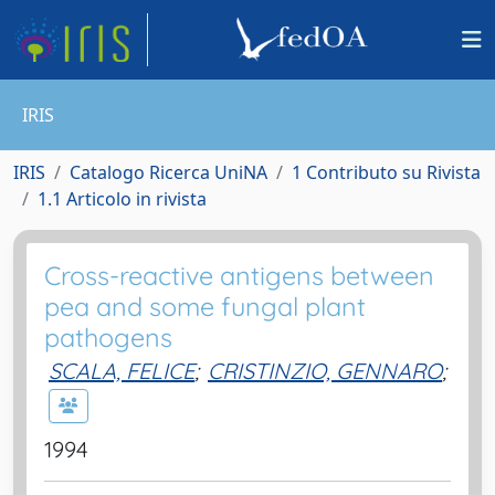
IRIS
IRIS
Catalogo Ricerca UniNA
1 Contributo su Rivista
1.1 Articolo in rivista
Cross-reactive antigens between
pea and some fungal plant
pathogens
SCALA, FELICE
;
CRISTINZIO, GENNARO
;
1994