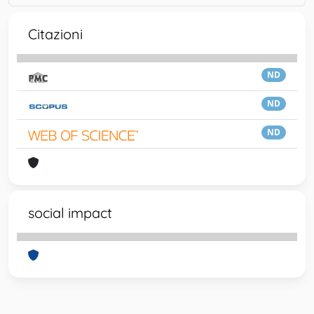
Citazioni
ND
ND
ND
social impact