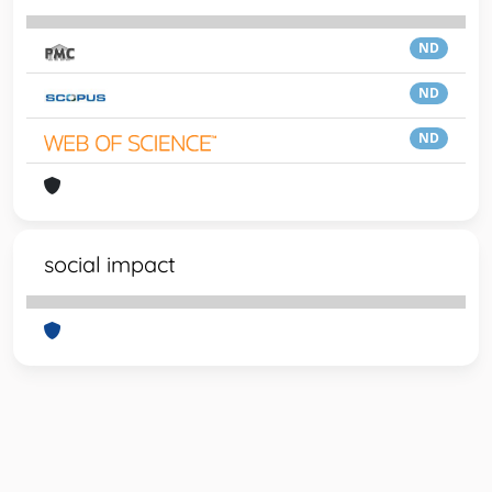
ND
ND
ND
social impact
Powered by
IRIS
-
about IRIS
-