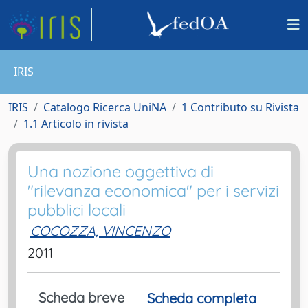
IRIS
IRIS
Catalogo Ricerca UniNA
1 Contributo su Rivista
1.1 Articolo in rivista
Una nozione oggettiva di
"rilevanza economica" per i servizi
pubblici locali
COCOZZA, VINCENZO
2011
Scheda breve
Scheda completa