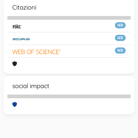
Citazioni
ND
ND
ND
social impact