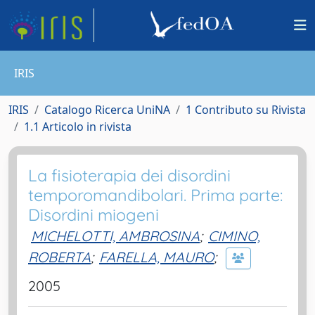
IRIS
IRIS
Catalogo Ricerca UniNA
1 Contributo su Rivista
1.1 Articolo in rivista
La fisioterapia dei disordini
temporomandibolari. Prima parte:
Disordini miogeni
MICHELOTTI, AMBROSINA
;
CIMINO,
ROBERTA
;
FARELLA, MAURO
;
2005