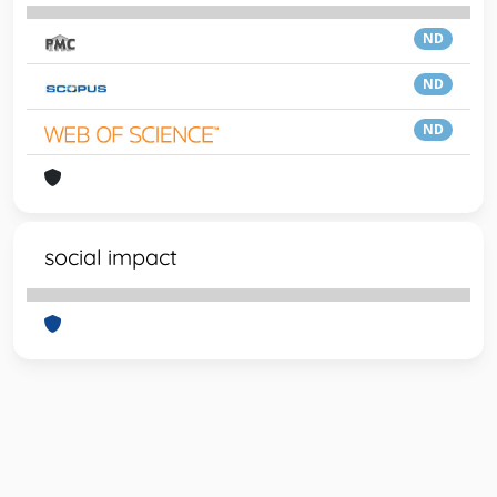
ND
ND
ND
social impact
Powered by
IRIS
-
about IRIS
-
Utilizzo dei cookie
-
Privacy
Copyright © 2026