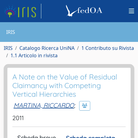
IRIS
IRIS
Catalogo Ricerca UniNA
1 Contributo su Rivista
1.1 Articolo in rivista
A Note on the Value of Residual
Claimancy with Competing
Vertical Hierarchies
MARTINA, RICCARDO
;
2011
Scheda breve