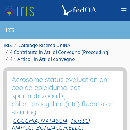
IRIS
IRIS
Catalogo Ricerca UniNA
4 Contributo in Atti di Convegno (Proceeding)
4.1 Articoli in Atti di convegno
Acrosome status evaluation on
cooled epididymal cat
spermatozooa by
chlortetracycline (ctc) fluorescent
staining
COCCHIA, NATASCIA
;
RUSSO,
MARCO
;
BORZACCHIELLO,