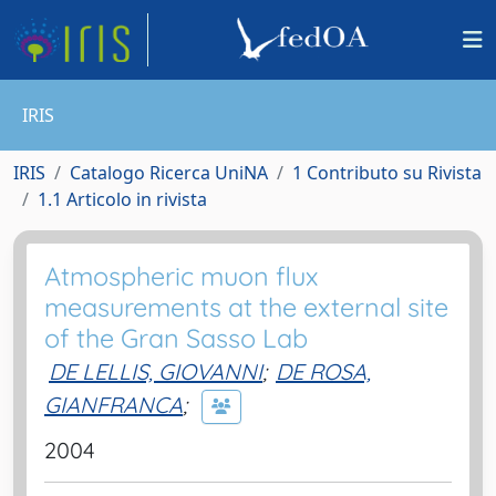
IRIS
IRIS
Catalogo Ricerca UniNA
1 Contributo su Rivista
1.1 Articolo in rivista
Atmospheric muon flux
measurements at the external site
of the Gran Sasso Lab
DE LELLIS, GIOVANNI
;
DE ROSA,
GIANFRANCA
;
2004