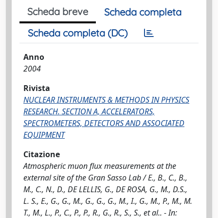
Scheda breve
Scheda completa
Scheda completa (DC)
Anno
2004
Rivista
NUCLEAR INSTRUMENTS & METHODS IN PHYSICS
RESEARCH. SECTION A, ACCELERATORS,
SPECTROMETERS, DETECTORS AND ASSOCIATED
EQUIPMENT
Citazione
Atmospheric muon flux measurements at the
external site of the Gran Sasso Lab / E., B., C., B.,
M., C., N., D., DE LELLIS, G., DE ROSA, G., M., D.S.,
L. S., E., G., G., M., G., G., G., M., I., G., M., P., M., M.
T., M., L., P., C., P., P., R., G., R., S., S., et al.. - In: