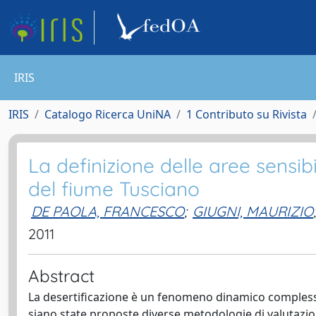
IRIS
IRIS
Catalogo Ricerca UniNA
1 Contributo su Rivista
La definizione delle aree sensibi
del fiume Tusciano
DE PAOLA, FRANCESCO
;
GIUGNI, MAURIZIO
;
2011
Abstract
La desertificazione è un fenomeno dinamico complesso,
siano state proposte diverse metodologie di valutazion