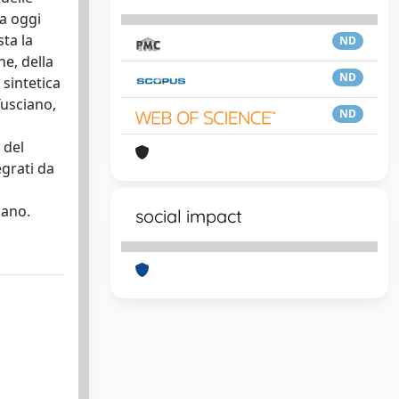
 a oggi
ta la
ND
ne, della
ND
 sintetica
Tusciano,
ND
 del
egrati da
iano.
social impact