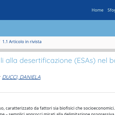
Home
Sfo
1.1 Articolo in rivista
li alla desertificazione (ESAs) nel 
DUCCI, DANIELA
 caratterizzato da fattori sia biofisici che socioeconomici
e – semplici approcci mirati alla delimitazione progressiva 