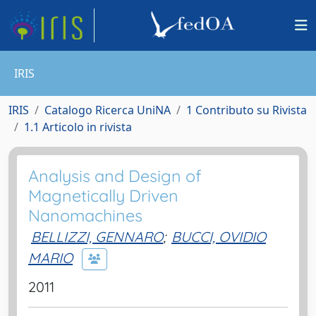
IRIS
IRIS
Catalogo Ricerca UniNA
1 Contributo su Rivista
1.1 Articolo in rivista
Analysis and Design of
Magnetically Driven
Nanomachines
BELLIZZI, GENNARO
;
BUCCI, OVIDIO
MARIO
2011