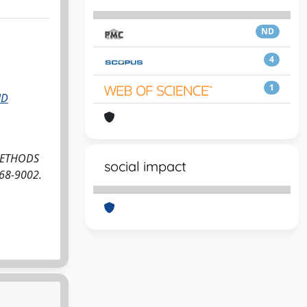
ND
4
1
ND
 METHODS
social impact
68-9002.