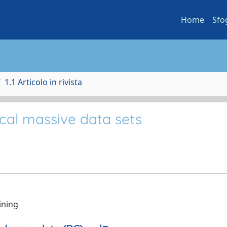
Home
Sfo
1.1 Articolo in rivista
cal massive data sets
ining