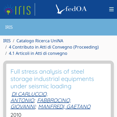
IRIS
IRIS
Catalogo Ricerca UniNA
4 Contributo in Atti di Convegno (Proceeding)
4.1 Articoli in Atti di convegno
Full stress analysis of steel
storage industrial equipments
under seismic loading
DI CARLUCCIO,
ANTONIO
;
FABBROCINO,
GIOVANNI
;
MANFREDI, GAETANO
2010