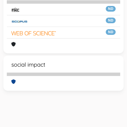
ND
ND
ND
social impact
Powered by
IRIS
-
about IRIS
-
Utilizzo dei cookie
-
Privacy
Copyright © 2026