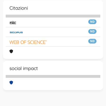
Citazioni
ND
ND
ND
social impact