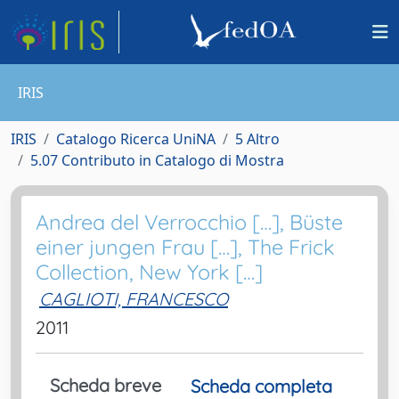
IRIS
IRIS
Catalogo Ricerca UniNA
5 Altro
5.07 Contributo in Catalogo di Mostra
Andrea del Verrocchio […], Büste
einer jungen Frau […], The Frick
Collection, New York […]
CAGLIOTI, FRANCESCO
2011
Scheda breve
Scheda completa