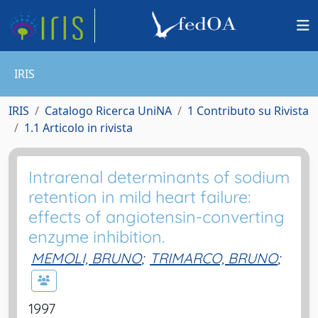
IRIS
IRIS
Catalogo Ricerca UniNA
1 Contributo su Rivista
1.1 Articolo in rivista
Intrarenal determinants of sodium
retention in mild heart failure:
effects of angiotensin-converting
enzyme inhibition.
MEMOLI, BRUNO
;
TRIMARCO, BRUNO
;
1997