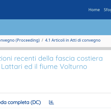
Home
Sfo
Convegno (Proceeding)
4.1 Articoli in Atti di convegno
oni recenti della fascia costiera
attari ed il fiume Volturno
da completa (DC)