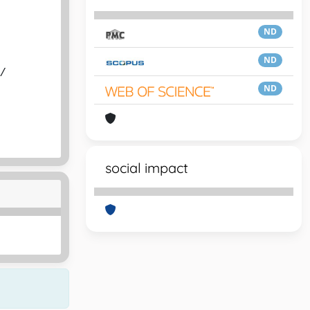
ND
ND
 /
ND
social impact