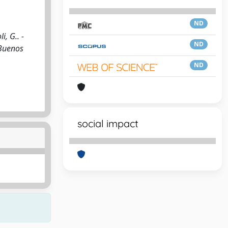
ND
i, G.. -
ND
 Buenos
ND
social impact