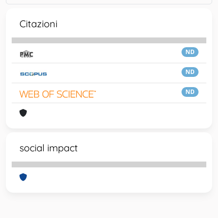
Citazioni
ND
ND
ND
social impact