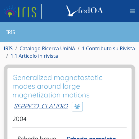
IRIS
IRIS
Catalogo Ricerca UniNA
1 Contributo su Rivista
1.1 Articolo in rivista
Generalized magnetostatic
modes around large
magnetization motions
SERPICO, CLAUDIO
2004
Scheda breve