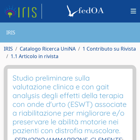
IRIS
IRIS
Catalogo Ricerca UniNA
1 Contributo su Rivista
1.1 Articolo in rivista
Studio preliminare sulla
valutazione clinica e con gait
analysis degli effetti della terapia
con onde d'urto (ESWT) associate
a riabilitazione per migliorare e/o
preservare le abilità motorie nei
pazienti con distrofia muscolare.
SERVODIO IAMMARRONE, CLEMENTE
;