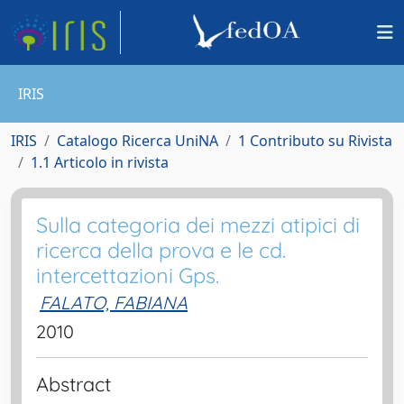
IRIS
IRIS
Catalogo Ricerca UniNA
1 Contributo su Rivista
1.1 Articolo in rivista
Sulla categoria dei mezzi atipici di
ricerca della prova e le cd.
intercettazioni Gps.
FALATO, FABIANA
2010
Abstract