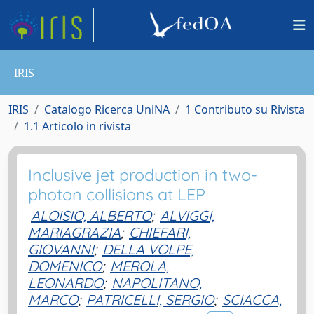
IRIS
IRIS
Catalogo Ricerca UniNA
1 Contributo su Rivista
1.1 Articolo in rivista
Inclusive jet production in two-
photon collisions at LEP
ALOISIO, ALBERTO
;
ALVIGGI,
MARIAGRAZIA
;
CHIEFARI,
GIOVANNI
;
DELLA VOLPE,
DOMENICO
;
MEROLA,
LEONARDO
;
NAPOLITANO,
MARCO
;
PATRICELLI, SERGIO
;
SCIACCA,