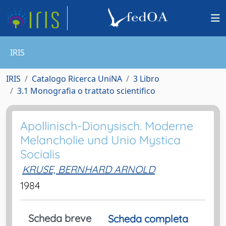
IRIS
IRIS
Catalogo Ricerca UniNA
3 Libro
3.1 Monografia o trattato scientifico
Apollinisch-Dionysisch. Moderne
Melancholie und Unio Mystica
Socialis
KRUSE, BERNHARD ARNOLD
1984
Scheda breve
Scheda completa