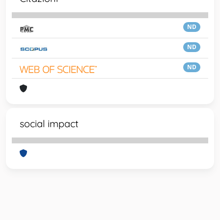
ND
ND
ND
social impact
Powered by
IRIS
-
about IRIS
-