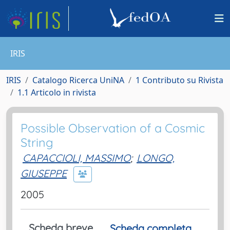
IRIS
IRIS
Catalogo Ricerca UniNA
1 Contributo su Rivista
1.1 Articolo in rivista
Possible Observation of a Cosmic
String
CAPACCIOLI, MASSIMO
;
LONGO,
GIUSEPPE
2005
Scheda breve
Scheda completa