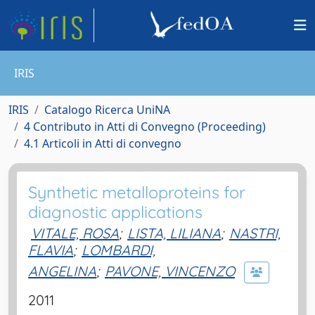
IRIS
IRIS
Catalogo Ricerca UniNA
4 Contributo in Atti di Convegno (Proceeding)
4.1 Articoli in Atti di convegno
Synthetic metalloproteins for
diagnostic applications
VITALE, ROSA
;
LISTA, LILIANA
;
NASTRI,
FLAVIA
;
LOMBARDI,
ANGELINA
;
PAVONE, VINCENZO
2011