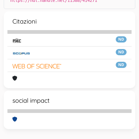
https://hdl.handle.net/11588/414271
Citazioni
ND
ND
ND
social impact