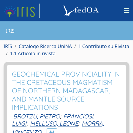
IRIS
IRIS
Catalogo Ricerca UniNA
1 Contributo su Rivista
1.1 Articolo in rivista
GEOCHEMICAL PROVINCIALITY IN
THE CRETACEOUS MAGMATISM
OF NORTHERN MADAGASCAR,
AND MANTLE SOURCE
IMPLICATIONS
BROTZU, PIETRO
;
FRANCIOSI,
LUIGI
;
MELLUSO, LEONE
;
MORRA,
VINCENZO
;