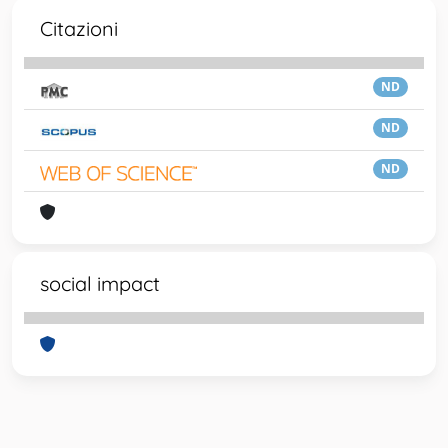
Citazioni
ND
ND
ND
social impact