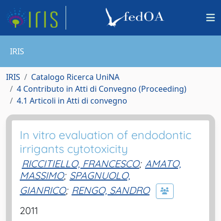
IRIS
IRIS
Catalogo Ricerca UniNA
4 Contributo in Atti di Convegno (Proceeding)
4.1 Articoli in Atti di convegno
In vitro evaluation of endodontic
irrigants cytotoxicity
RICCITIELLO, FRANCESCO
;
AMATO,
MASSIMO
;
SPAGNUOLO,
GIANRICO
;
RENGO, SANDRO
2011