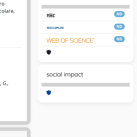
oro
colare,
ND
ND
ND
social impact
, G.,