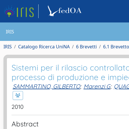
IRIS
IRIS
Catalogo Ricerca UniNA
6 Brevetti
6.1 Brevett
Sistemi per il rilascio controlla
processo di produzione e impiegh
SAMMARTINO, GILBERTO
;
Marenzi G
;
QUAG
2010
Abstract