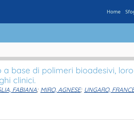
Home
Sfo
o
to a base di polimeri bioadesivi, loro
i clinici.
LIA, FABIANA
;
MIRO, AGNESE
;
UNGARO, FRANC