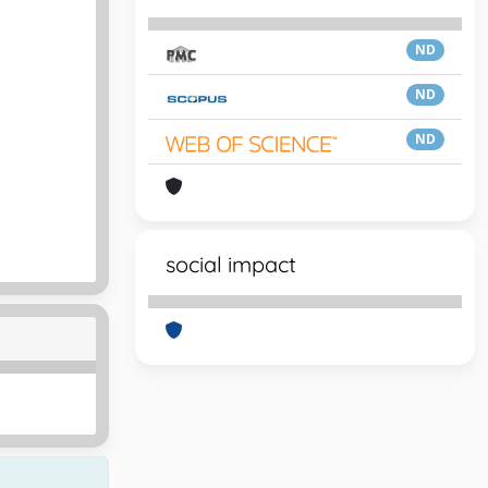
ND
ND
ND
social impact