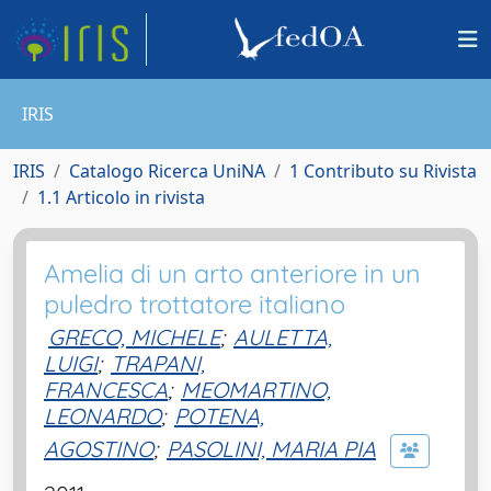
IRIS
IRIS
Catalogo Ricerca UniNA
1 Contributo su Rivista
1.1 Articolo in rivista
Amelia di un arto anteriore in un
puledro trottatore italiano
GRECO, MICHELE
;
AULETTA,
LUIGI
;
TRAPANI,
FRANCESCA
;
MEOMARTINO,
LEONARDO
;
POTENA,
AGOSTINO
;
PASOLINI, MARIA PIA