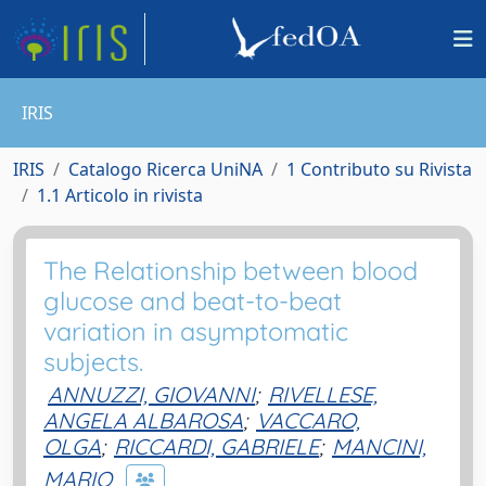
IRIS
IRIS
Catalogo Ricerca UniNA
1 Contributo su Rivista
1.1 Articolo in rivista
The Relationship between blood
glucose and beat-to-beat
variation in asymptomatic
subjects.
ANNUZZI, GIOVANNI
;
RIVELLESE,
ANGELA ALBAROSA
;
VACCARO,
OLGA
;
RICCARDI, GABRIELE
;
MANCINI,
MARIO