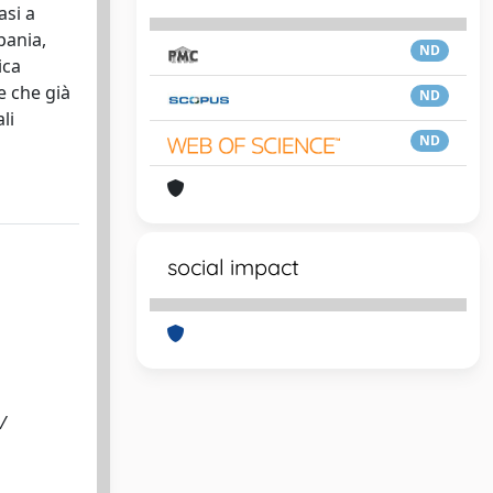
asi a
pania,
ND
ica
e che già
ND
li
ND
social impact
/