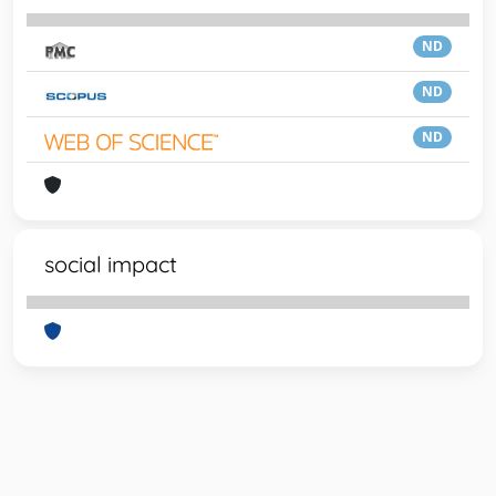
ND
ND
ND
social impact
Powered by
IRIS
-
about IRIS
-