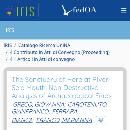
IRIS
IRIS
Catalogo Ricerca UniNA
4 Contributo in Atti di Convegno (Proceeding)
4.1 Articoli in Atti di convegno
The Sanctuary of Hera at River
Sele Mouth: Non Destructive
Analysis of Archaeological Finds
GRECO, GIOVANNA
;
CAROTENUTO,
GIANFRANCO
;
FERRARA,
BIANCA
;
FRANCO, MARIANNA