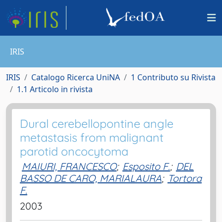
IRIS
IRIS
Catalogo Ricerca UniNA
1 Contributo su Rivista
1.1 Articolo in rivista
Dural cerebellopontine angle
metastasis from malignant
parotid oncocytoma
MAIURI, FRANCESCO
;
Esposito F.
;
DEL
BASSO DE CARO, MARIALAURA
;
Tortora
F.
2003