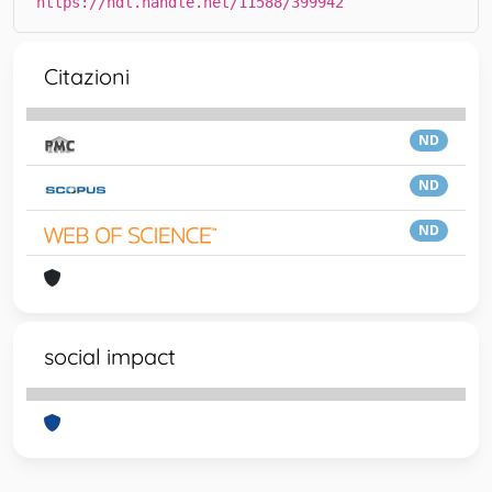
https://hdl.handle.net/11588/399942
Citazioni
ND
ND
ND
social impact