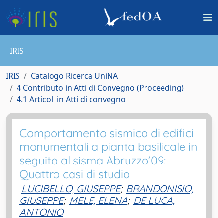
IRIS
IRIS
Catalogo Ricerca UniNA
4 Contributo in Atti di Convegno (Proceeding)
4.1 Articoli in Atti di convegno
Comportamento sismico di edifici
monumentali a pianta basilicale in
seguito al sisma Abruzzo’09:
Quattro casi di studio
LUCIBELLO, GIUSEPPE
;
BRANDONISIO,
GIUSEPPE
;
MELE, ELENA
;
DE LUCA,
ANTONIO