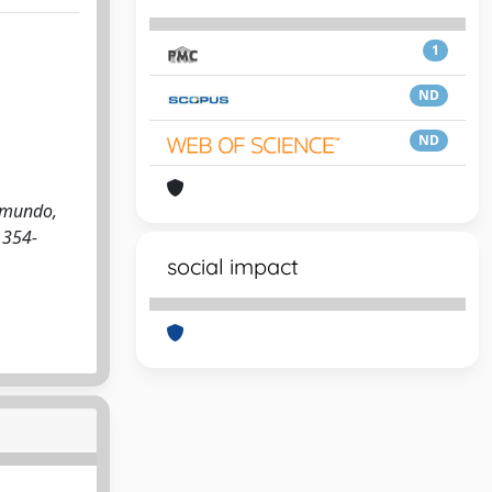
1
ND
ND
iamundo,
 354-
social impact