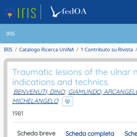
IRIS
IRIS
Catalogo Ricerca UniNA
1 Contributo su Rivista
Traumatic lesions of the ulnar 
indications and technics.
BENVENUTI, DINO
;
GIAMUNDO, ARCANGEL
MICHELANGELO
1981
Scheda breve
Scheda completa
Sche