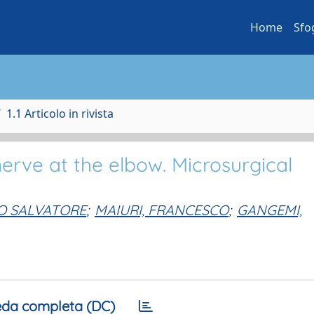
Home
Sfo
1.1 Articolo in rivista
nerve at the elbow. Microsurgical
O SALVATORE
;
MAIURI, FRANCESCO
;
GANGEMI,
da completa (DC)