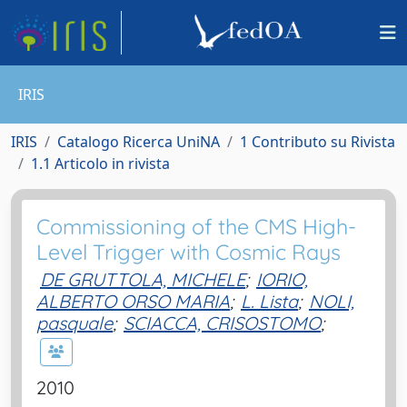
IRIS
IRIS
Catalogo Ricerca UniNA
1 Contributo su Rivista
1.1 Articolo in rivista
Commissioning of the CMS High-
Level Trigger with Cosmic Rays
DE GRUTTOLA, MICHELE
;
IORIO,
ALBERTO ORSO MARIA
;
L. Lista
;
NOLI,
pasquale
;
SCIACCA, CRISOSTOMO
;
2010