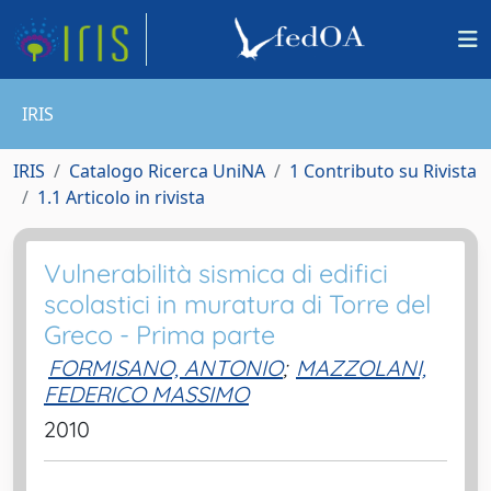
IRIS
IRIS
Catalogo Ricerca UniNA
1 Contributo su Rivista
1.1 Articolo in rivista
Vulnerabilità sismica di edifici
scolastici in muratura di Torre del
Greco - Prima parte
FORMISANO, ANTONIO
;
MAZZOLANI,
FEDERICO MASSIMO
2010