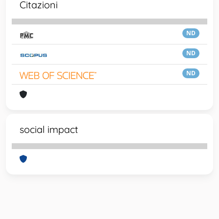
Citazioni
ND
ND
ND
social impact