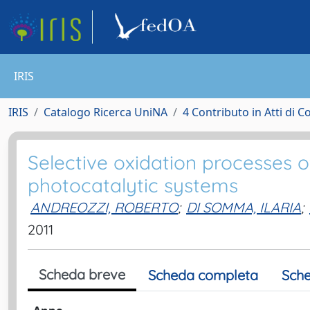
IRIS
IRIS
Catalogo Ricerca UniNA
4 Contributo in Atti di 
Selective oxidation processes 
photocatalytic systems
ANDREOZZI, ROBERTO
;
DI SOMMA, ILARIA
;
2011
Scheda breve
Scheda completa
Sche