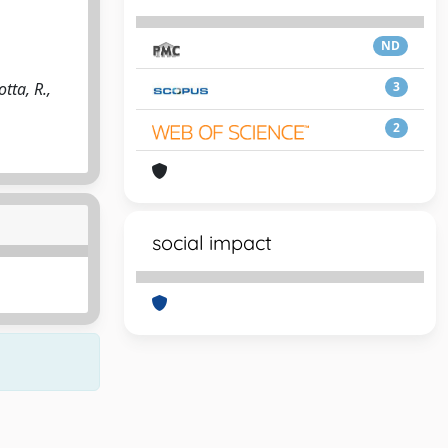
ND
tta, R.,
3
2
social impact