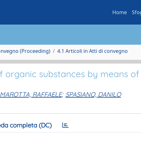
Home
Sfo
Convegno (Proceeding)
4.1 Articoli in Atti di convegno
of organic substances by means of
MAROTTA, RAFFAELE
;
SPASIANO, DANILO
da completa (DC)