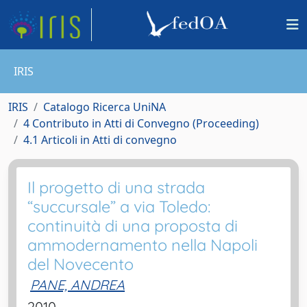
IRIS
IRIS
Catalogo Ricerca UniNA
4 Contributo in Atti di Convegno (Proceeding)
4.1 Articoli in Atti di convegno
Il progetto di una strada
“succursale” a via Toledo:
continuità di una proposta di
ammodernamento nella Napoli
del Novecento
PANE, ANDREA
2010