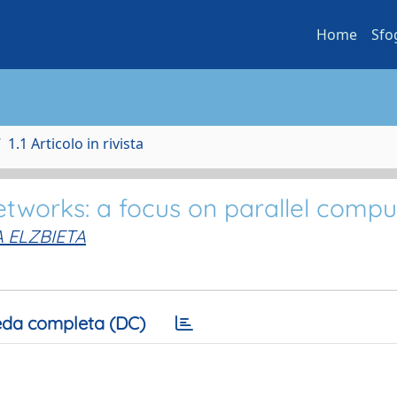
Home
Sfo
1.1 Articolo in rivista
networks: a focus on parallel compu
 ELZBIETA
da completa (DC)