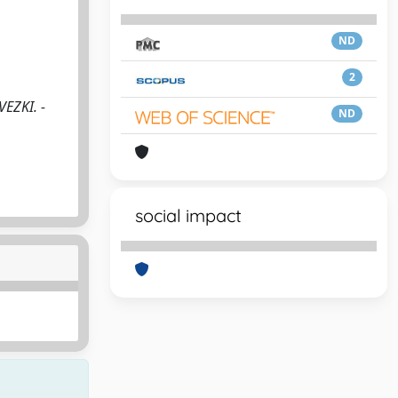
ND
2
VEZKI. -
ND
social impact