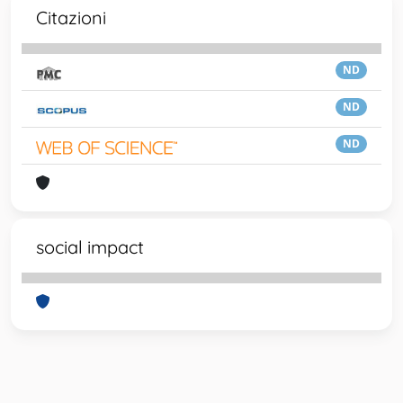
Citazioni
ND
ND
ND
social impact