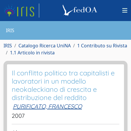
IRIS
IRIS
Catalogo Ricerca UniNA
1 Contributo su Rivista
1.1 Articolo in rivista
Il conflitto politico tra capitalisti e
lavoratori in un modello
neokaleckiano di crescita e
distribuzione del reddito
PURIFICATO, FRANCESCO
2007