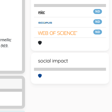
ND
ND
ND
rnella;
-969.
social impact