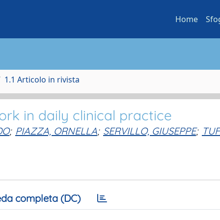
Home
Sfo
1.1 Articolo in rivista
rk in daily clinical practice
DO
;
PIAZZA, ORNELLA
;
SERVILLO, GIUSEPPE
;
TUF
da completa (DC)