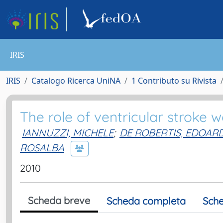
IRIS
IRIS
Catalogo Ricerca UniNA
1 Contributo su Rivista
The role of ventricular stroke wo
IANNUZZI, MICHELE
;
DE ROBERTIS, EDOAR
ROSALBA
2010
Scheda breve
Scheda completa
Sche