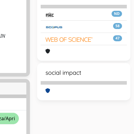
ND
58
 IN
47
social impact
za/Apri